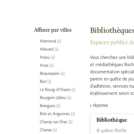
Bibliothèques
Affiner par villes
(1)
Allemond
Espaces publics de
(1)
Allevard
(1)
Vous cherchez une bibl
Anjou
et médiathèques Roche,
(1)
Artas
documentation spéciali
(1)
Beaurepaire
parent en quête de jeun
(1)
Biol
d'adhésion, services nu
(1)
Le Bourg-d'Oisans
établissement selon vo
(1)
Bourgoin-Jallieu
1 réponse
(1)
Brangues
(1)
Brié-et-Angonnes
Bibliothèque
(1)
Champ-sur-Drac
(1)
Chanas
42600 Roche