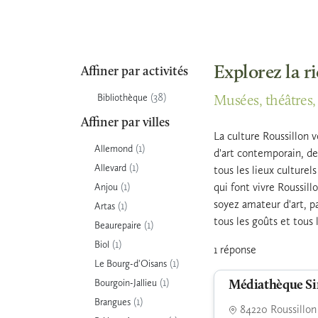
Explorez la r
Affiner par activités
(38)
Bibliothèque
Musées, théâtres, 
Affiner par villes
La culture Roussillon 
(1)
Allemond
d'art contemporain, de 
(1)
Allevard
tous les lieux culture
(1)
qui font vivre Roussill
Anjou
soyez amateur d'art, p
(1)
Artas
tous les goûts et tous 
(1)
Beaurepaire
(1)
Biol
1 réponse
(1)
Le Bourg-d'Oisans
(1)
Bourgoin-Jallieu
Médiathèque Si
(1)
Brangues
84220 Roussillon