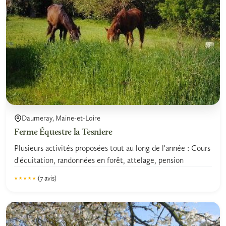
Daumeray, Maine-et-Loire
Ferme Équestre la Tesniere
Plusieurs activités proposées tout au long de l'année : Cours
d'équitation, randonnées en forêt, attelage, pension
(7 avis)
★★★★★
★★★★★
4.8