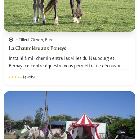
Le Tilleul-Othon, Eure
La Chaumière aux Poneys
Installé à mi- chemin entre les villes du Neubourg et
Bernay, ce centre équestre vous permettra de découvrir
les...
(4 avis)
★★★★★
★★★★★
5.0