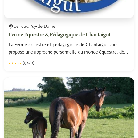
Ceilloux, Puy-de-Dôme
Ferme Equestre & Pédagogique de Chantaigut
La Ferme équestre et pédagogique de Chantaigut vous
propose une approche personnelle du monde équestre, dès
l'âge de...
(3 avis)
★★★★★
★★★★★
5.0