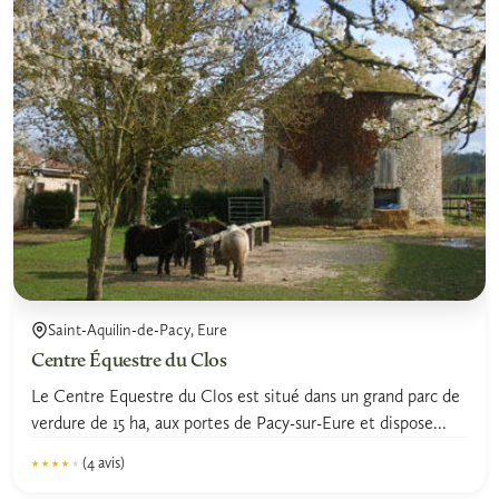
Saint-Aquilin-de-Pacy, Eure
Centre Équestre du Clos
Le Centre Equestre du Clos est situé dans un grand parc de
verdure de 15 ha, aux portes de Pacy-sur-Eure et dispose...
(4 avis)
★★★★★
★★★★★
3.9