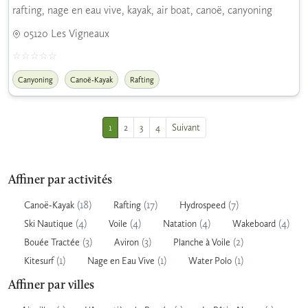
rafting, nage en eau vive, kayak, air boat, canoë, canyoning
05120 Les Vigneaux
Canyoning
Canoë-Kayak
Rafting
1
2
3
4
Suivant
Affiner par activités
(18)
(17)
(7)
Canoë-Kayak
Rafting
Hydrospeed
(4)
(4)
(4)
(4)
Ski Nautique
Voile
Natation
Wakeboard
(3)
(3)
(2)
Bouée Tractée
Aviron
Planche à Voile
(1)
(1)
(1)
Kitesurf
Nage en Eau Vive
Water Polo
Affiner par villes