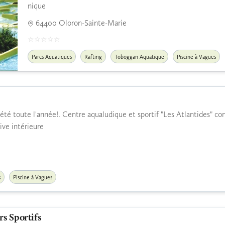
nique
64400 Oloron-Sainte-Marie
Parcs Aquatiques
Rafting
Toboggan Aquatique
Piscine à Vagues
l'été toute l'année!. Centre aqualudique et sportif "Les Atlantides" co
tive intérieure
s
Piscine à Vagues
rs Sportifs