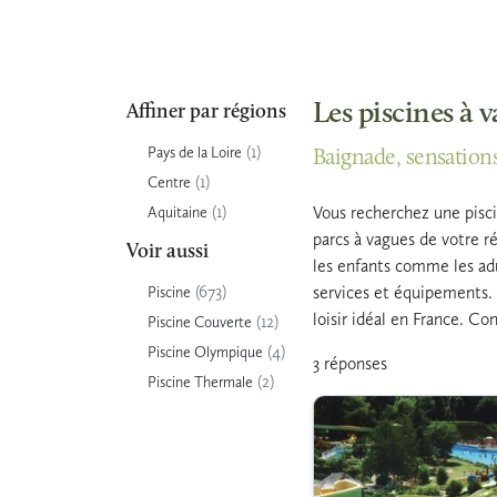
Les piscines à 
Affiner par régions
(1)
Pays de la Loire
Baignade, sensations 
(1)
Centre
(1)
Vous recherchez une piscin
Aquitaine
parcs à vagues de votre r
Voir aussi
les enfants comme les adul
(673)
services et équipements.
Piscine
loisir idéal en France. Co
(12)
Piscine Couverte
(4)
Piscine Olympique
3 réponses
(2)
Piscine Thermale