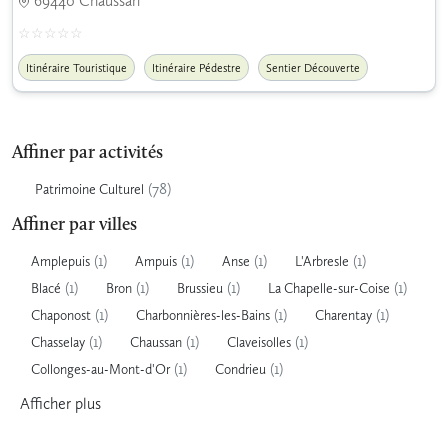
69440 Chaussan
Itinéraire Touristique
Itinéraire Pédestre
Sentier Découverte
Affiner par activités
(78)
Patrimoine Culturel
Affiner par villes
(1)
(1)
(1)
(1)
Amplepuis
Ampuis
Anse
L'Arbresle
(1)
(1)
(1)
(1)
Blacé
Bron
Brussieu
La Chapelle-sur-Coise
(1)
(1)
(1)
Chaponost
Charbonnières-les-Bains
Charentay
(1)
(1)
(1)
Chasselay
Chaussan
Claveisolles
(1)
(1)
Collonges-au-Mont-d'Or
Condrieu
Afficher
plus