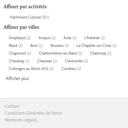
Affiner par activités
(87)
Patrimoine Culturel
Affiner par villes
(1)
(1)
(1)
(1)
Amplepuis
Ampuis
Anse
L'Arbresle
(1)
(1)
(1)
(1)
Blacé
Bron
Brussieu
La Chapelle-sur-Coise
(1)
(1)
(1)
Chaponost
Charbonnières-les-Bains
Charentay
(1)
(1)
(1)
Chasselay
Chaussan
Claveisolles
(1)
(1)
Collonges-au-Mont-d'Or
Condrieu
Afficher
plus
Contact
|
Conditions Générales de Vente
|
Mentions Légales