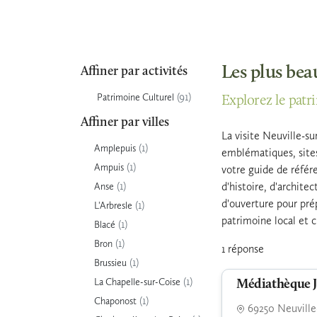
Les plus bea
Affiner par activités
(91)
Patrimoine Culturel
Explorez le patr
Affiner par villes
La visite Neuville-su
(1)
Amplepuis
emblématiques, sites
(1)
Ampuis
votre guide de référ
(1)
d'histoire, d'archite
Anse
d'ouverture pour prép
(1)
L'Arbresle
patrimoine local et c
(1)
Blacé
(1)
Bron
1 réponse
(1)
Brussieu
(1)
La Chapelle-sur-Coise
Médiathèque J
(1)
Chaponost
69250 Neuville